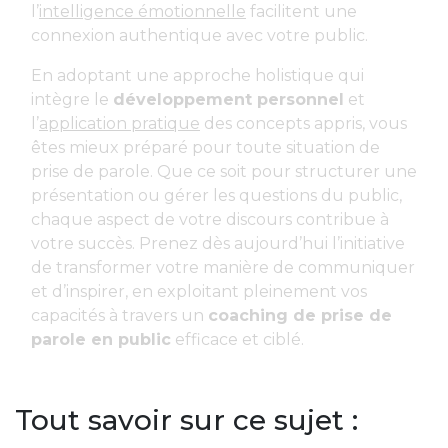
l’
intelligence émotionnelle
facilitent une
connexion authentique avec votre public.
En adoptant une approche holistique qui
intègre le
développement personnel
et
l’
application pratique
des concepts appris, vous
êtes mieux préparé pour toute situation de
prise de parole. Que ce soit pour structurer une
présentation ou gérer les questions du public,
chaque aspect de votre discours contribue à
votre succès. Prenez dès aujourd’hui l’initiative
de transformer votre manière de communiquer
et d’inspirer, en exploitant pleinement vos
capacités à travers un
coaching de prise de
parole en public
efficace et ciblé.
Tout savoir sur ce sujet :