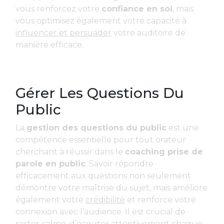
vous renforcez votre
confiance en soi
, mais
vous optimisez également votre capacité à
influencer et persuader
votre auditoire de
manière efficace.
Gérer Les Questions Du
Public
La
gestion des questions du public
est une
compétence essentielle pour tout orateur
cherchant à réussir dans le
coaching prise de
parole en public
. Savoir répondre
efficacement aux questions non seulement
démontre votre maîtrise du sujet, mais améliore
également votre
crédibilité
et renforce votre
connexion avec l’audience. Il est crucial de
rester calme, d’écouter attentivement chaque