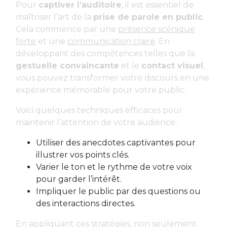
Pour
captiver l’auditoire
, il est essentiel de
maîtriser l’art de la
prise de parole en public
.
Cela commence par une
présence scénique
forte
et une
communication claire
. En
développant des compétences telles que la
gestuelle convaincante
et le
contact visuel
,
vous pouvez transformer votre discours en une
expérience mémorable pour votre public.
Voici quelques techniques efficaces pour
maintenir l’attention de votre audience :
Utiliser des anecdotes captivantes pour
illustrer vos points clés.
Varier le ton et le rythme de votre voix
pour garder l’intérêt.
Impliquer le public par des questions ou
des interactions directes.
En appliquant ces stratégies, non seulement