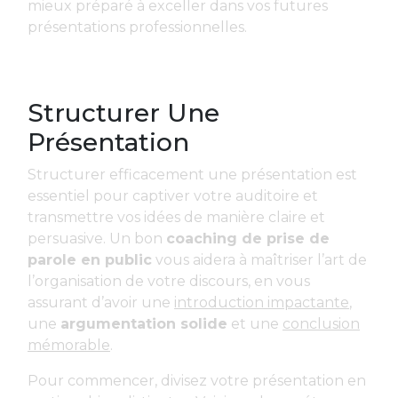
mieux préparé à exceller dans vos futures
présentations professionnelles.
Structurer Une
Présentation
Structurer efficacement une présentation est
essentiel pour captiver votre auditoire et
transmettre vos idées de manière claire et
persuasive. Un bon
coaching de prise de
parole en public
vous aidera à maîtriser l’art de
l’organisation de votre discours, en vous
assurant d’avoir une
introduction impactante
,
une
argumentation solide
et une
conclusion
mémorable
.
Pour commencer, divisez votre présentation en