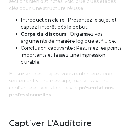
sections bien distinctes. Voici quelques étapes
clés pour une structure réussie :
Introduction claire
: Présentez le sujet et
captez l’intérêt dès le début.
Corps du discours
: Organisez vos
arguments de manière logique et fluide.
Conclusion captivante
: Résumez les points
importants et laissez une impression
durable.
En suivant ces étapes, vous renforcerez non
seulement votre message, mais aussi votre
confiance en vous lors de vos
présentations
professionnelles
.
Captiver L’Auditoire